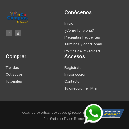
Conócenos
Inicio
¿Cómo funciona?
Preguntas frecuentes
Términos y condiiones
Política de Privacidad
Comprar
Accesos
Tiendas
Regístrate
Cotizador
Iniciar sesión
Tutoriales
Contacto
Tu dirección en Miami
Todos los derechos reservados @Ecucompras 2018-2019
Diseñado por Byron Briones